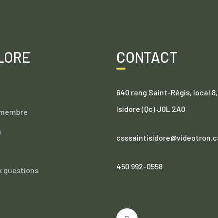
LORE
CONTACT
640 rang Saint-Régis, local 8,
Isidore (Qc) J0L 2A0
 membre
s
csssaintisidore@videotron.c
450 992-0558
x questions