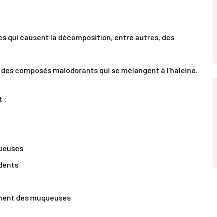
es qui causent la décomposition, entre autres, des
e des composés malodorants qui se mélangent à l’haleine.
 :
tueuses
 dents
hement des muqueuses