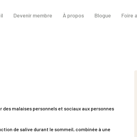
il
Devenir membre
À propos
Blogue
Foire 
er des malaises personnels et sociaux aux personnes
uction de salive durant le sommeil, combinée à une